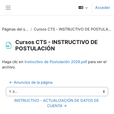
Salta al contenido principal
Acceder
Panel lateral
Páginas del sitio
Cursos CTS - INSTRUCTIVO DE POSTULACIÓN
Cursos CTS - INSTRUCTIVO DE
POSTULACIÓN
Requisitos de finalización
Haga clic en
Instructivo de Postulación 2026.pdf
para ver el
archivo.
← Anuncios de la página
Ir a...
INSTRUCTIVO - ACTUALIZACIÓN DE DATOS DE 
CUENTA →