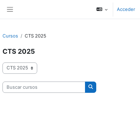
Salta al contenido principal
Acceder
Panel lateral
Cursos
CTS 2025
CTS 2025
Categorías
Buscar cursos
Buscar cursos